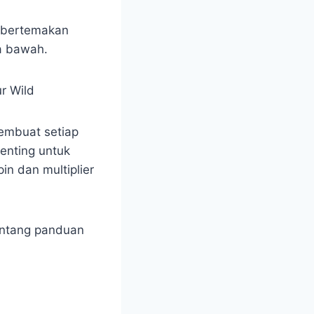
 bertemakan
a bawah.
embuat setiap
penting untuk
n dan multiplier
entang panduan