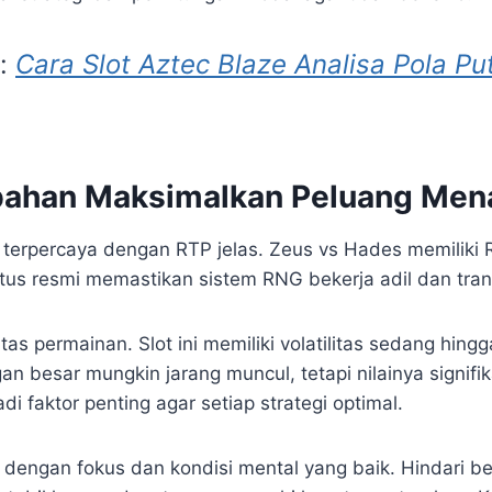
a:
Cara Slot Aztec Blaze Analisa Pola Pu
bahan Maksimalkan Peluang Men
ot terpercaya dengan RTP jelas. Zeus vs Hades memiliki 
itus resmi memastikan sistem RNG bekerja adil dan tra
itas permainan. Slot ini memiliki volatilitas sedang hingg
n besar mungkin jarang muncul, tetapi nilainya signifi
di faktor penting agar setiap strategi optimal.
 dengan fokus dan kondisi mental yang baik. Hindari be