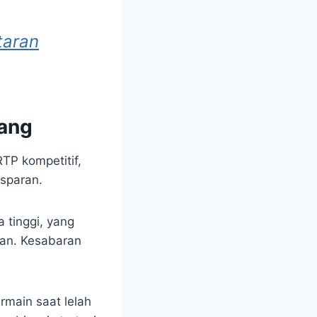
taran
ang
RTP kompetitif,
nsparan.
a tinggi, yang
kan. Kesabaran
rmain saat lelah