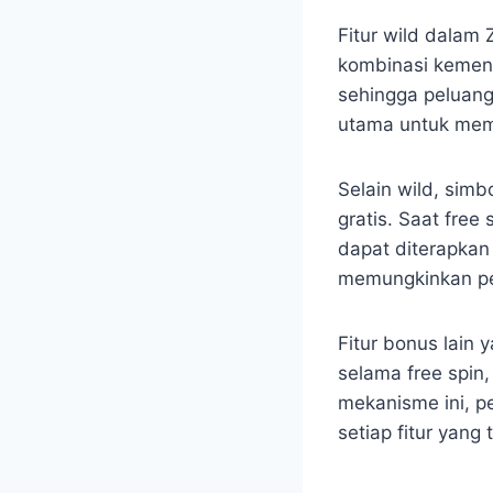
Fitur wild dalam
kombinasi kemen
sehingga peluang
utama untuk mem
Selain wild, simb
gratis. Saat free
dapat diterapkan
memungkinkan pe
Fitur bonus lain 
selama free spi
mekanisme ini, p
setiap fitur yang 