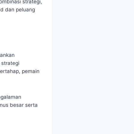
mbinasi strategi,
ld dan peluang
kankan
strategi
bertahap, pemain
ngalaman
nus besar serta