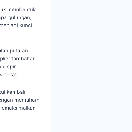
ntuk membentuk
pa gulungan,
menjadi kunci
mlah putaran
iplier tambahan
ee spin
ingkat.
cul kembali
 Dengan memahami
 memaksimalkan