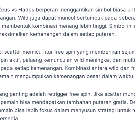
 Zeus vs Hades berperan menggantikan simbol biasa u
angan. Wild juga dapat muncul bertumpuk pada bebera
 membentuk kombinasi menang lebih tinggi. Simbol ini 
aksimalkan kemenangan dalam setiap putaran.
ol scatter memicu fitur free spin yang memberikan seju
 spin aktif, peluang kemunculan wild meningkat dan mult
 pada setiap kemenangan. Kombinasi antara wild dan fr
main mengumpulkan kemenangan besar dalam waktu s
yang penting adalah retrigger free spin. Jika scatter mun
n, pemain bisa mendapatkan tambahan putaran gratis.
emain bisa lebih fokus dalam menyusun strategi untuk
tersedia.