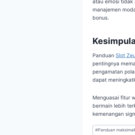
atau emosi tidak
manajemen modal
bonus.
Kesimpul
Panduan
Slot Ze
pentingnya memah
pengamatan pola,
dapat meningkat
Menguasai fitur
bermain lebih te
kemenangan signif
Post
#
Panduan maksimalka
Tags: