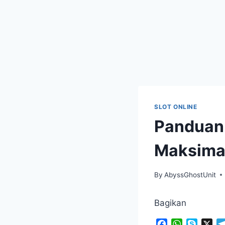
SLOT ONLINE
Panduan 
Maksimal
By
AbyssGhostUnit
Bagikan
F
W
S
X