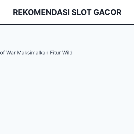
REKOMENDASI SLOT GACOR