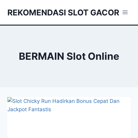
Skip
REKOMENDASI SLOT GACOR
to
content
BERMAIN Slot Online