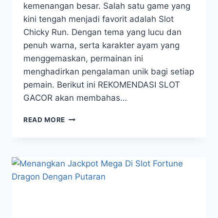
kemenangan besar. Salah satu game yang
kini tengah menjadi favorit adalah Slot
Chicky Run. Dengan tema yang lucu dan
penuh warna, serta karakter ayam yang
menggemaskan, permainan ini
menghadirkan pengalaman unik bagi setiap
pemain. Berikut ini REKOMENDASI SLOT
GACOR akan membahas…
SLOT
READ MORE
CHICKY
RUN
HADIRKAN
BONUS
CEPAT
DAN
JACKPOT
FANTASTIS