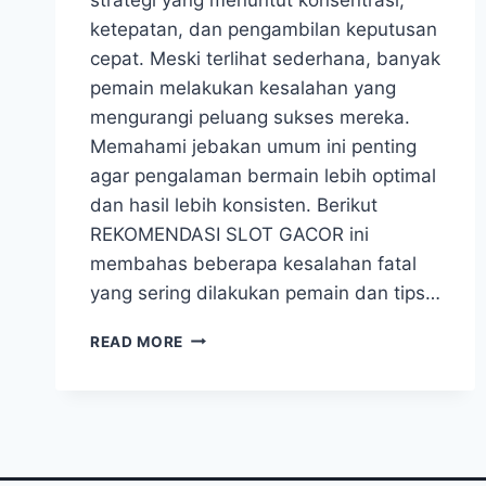
ketepatan, dan pengambilan keputusan
cepat. Meski terlihat sederhana, banyak
pemain melakukan kesalahan yang
mengurangi peluang sukses mereka.
Memahami jebakan umum ini penting
agar pengalaman bermain lebih optimal
dan hasil lebih konsisten. Berikut
REKOMENDASI SLOT GACOR ini
membahas beberapa kesalahan fatal
yang sering dilakukan pemain dan tips…
MENGULIK
READ MORE
KESALAHAN
FATAL
PEMAIN
BOMB
RUNNER