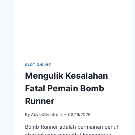
SLOT ONLINE
Mengulik Kesalahan
Fatal Pemain Bomb
Runner
By
AbyssGhostUnit
02/16/2026
Bomb Runner adalah permainan penuh
strategi yang menuntut konsentrasi,