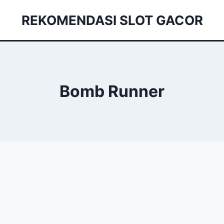
REKOMENDASI SLOT GACOR
Bomb Runner