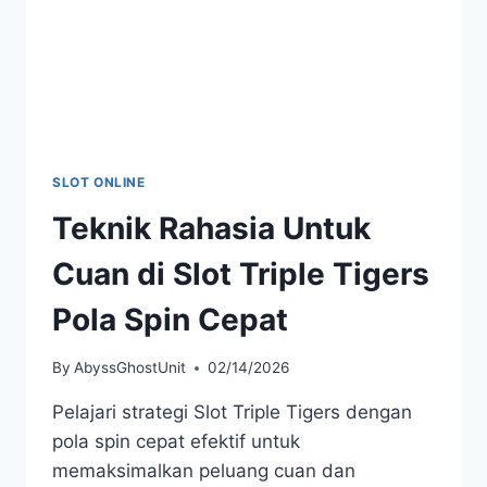
SLOT ONLINE
Teknik Rahasia Untuk
Cuan di Slot Triple Tigers
Pola Spin Cepat
By
AbyssGhostUnit
02/14/2026
Pelajari strategi Slot Triple Tigers dengan
pola spin cepat efektif untuk
memaksimalkan peluang cuan dan