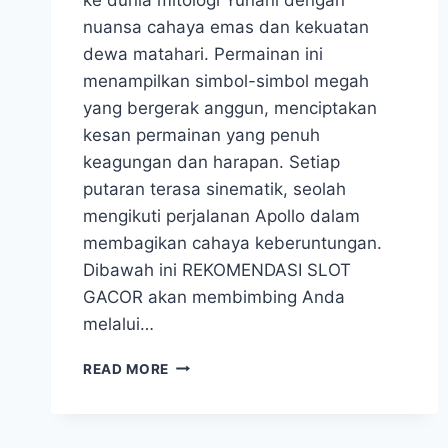
nuansa cahaya emas dan kekuatan
dewa matahari. Permainan ini
menampilkan simbol-simbol megah
yang bergerak anggun, menciptakan
kesan permainan yang penuh
keagungan dan harapan. Setiap
putaran terasa sinematik, seolah
mengikuti perjalanan Apollo dalam
membagikan cahaya keberuntungan.
Dibawah ini REKOMENDASI SLOT
GACOR akan membimbing Anda
melalui…
TIPS
READ MORE
PINTAR
MAKSIMALKAN
PELUANG
SLOT