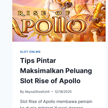
SLOT ONLINE
Tips Pintar
Maksimalkan Peluang
Slot Rise of Apollo
By
AbyssGhostUnit
12/18/2025
Slot Rise of Apollo membawa pemain
ke dunia mitologi Yunani dengan