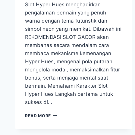
Slot Hyper Hues menghadirkan
pengalaman bermain yang penuh
warna dengan tema futuristik dan
simbol neon yang memikat. Dibawah ini
REKOMENDASI SLOT GACOR akan
membahas secara mendalam cara
membaca mekanisme kemenangan
Hyper Hues, mengenal pola putaran,
mengelola modal, memaksimalkan fitur
bonus, serta menjaga mental saat
bermain. Memahami Karakter Slot
Hyper Hues Langkah pertama untuk
sukses di…
MEMBONGKAR
READ MORE
MEKANISME
KEMENANGAN
DI