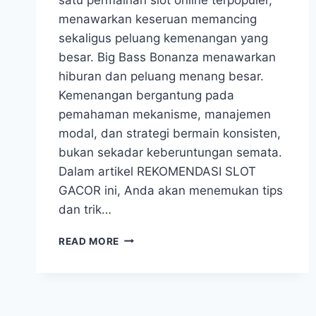
menawarkan keseruan memancing
sekaligus peluang kemenangan yang
besar. Big Bass Bonanza menawarkan
hiburan dan peluang menang besar.
Kemenangan bergantung pada
pemahaman mekanisme, manajemen
modal, dan strategi bermain konsisten,
bukan sekadar keberuntungan semata.
Dalam artikel REKOMENDASI SLOT
GACOR ini, Anda akan menemukan tips
dan trik…
TIPS
READ MORE
MENANG
SLOT
BIG
BASS
BONANZA