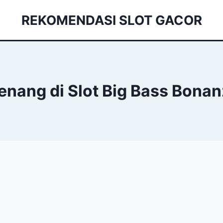
REKOMENDASI SLOT GACOR
nang di Slot Big Bass Bona