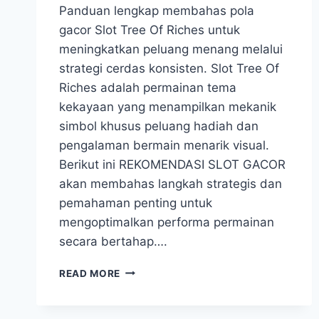
Panduan lengkap membahas pola
gacor Slot Tree Of Riches untuk
meningkatkan peluang menang melalui
strategi cerdas konsisten. Slot Tree Of
Riches adalah permainan tema
kekayaan yang menampilkan mekanik
simbol khusus peluang hadiah dan
pengalaman bermain menarik visual.
Berikut ini REKOMENDASI SLOT GACOR
akan membahas langkah strategis dan
pemahaman penting untuk
mengoptimalkan performa permainan
secara bertahap….
PANDUAN
READ MORE
LENGKAP
UNTUK
MENANG