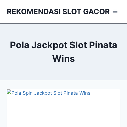
Skip
REKOMENDASI SLOT GACOR
to
content
Pola Jackpot Slot Pinata
Wins