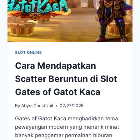
SLOT ONLINE
Cara Mendapatkan
Scatter Beruntun di Slot
Gates of Gatot Kaca
By
AbyssGhostUnit
02/27/2026
Gates of Gatot Kaca menghadirkan tema
pewayangan modern yang menarik minat
banyak penggemar permainan hiburan