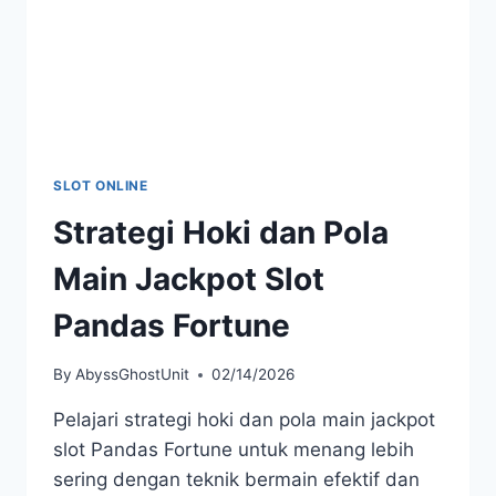
SLOT ONLINE
Strategi Hoki dan Pola
Main Jackpot Slot
Pandas Fortune
By
AbyssGhostUnit
02/14/2026
Pelajari strategi hoki dan pola main jackpot
slot Pandas Fortune untuk menang lebih
sering dengan teknik bermain efektif dan