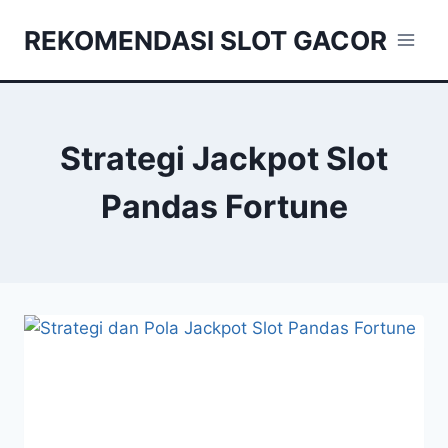
Skip
REKOMENDASI SLOT GACOR
to
content
Strategi Jackpot Slot
Pandas Fortune