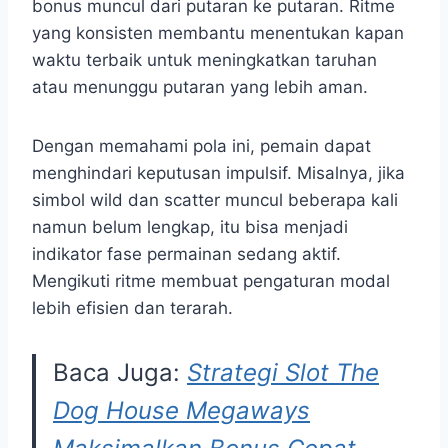
bonus muncul dari putaran ke putaran. Ritme
yang konsisten membantu menentukan kapan
waktu terbaik untuk meningkatkan taruhan
atau menunggu putaran yang lebih aman.
Dengan memahami pola ini, pemain dapat
menghindari keputusan impulsif. Misalnya, jika
simbol wild dan scatter muncul beberapa kali
namun belum lengkap, itu bisa menjadi
indikator fase permainan sedang aktif.
Mengikuti ritme membuat pengaturan modal
lebih efisien dan terarah.
Baca Juga:
Strategi Slot The
Dog House Megaways