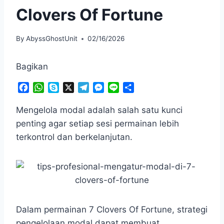
Clovers Of Fortune
By
AbyssGhostUnit
02/16/2026
Bagikan
F
W
S
X
T
M
L
S
a
h
k
e
e
i
h
c
a
y
l
s
n
a
Mengelola modal adalah salah satu kunci
e
t
p
e
s
e
r
penting agar setiap sesi permainan lebih
b
s
e
g
e
e
terkontrol dan berkelanjutan.
o
A
r
n
o
p
a
g
k
p
m
e
r
Dalam permainan 7 Clovers Of Fortune, strategi
pengelolaan modal dapat membuat