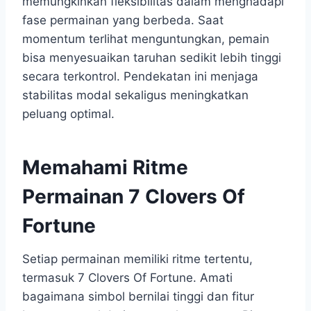
memungkinkan fleksibilitas dalam menghadapi
fase permainan yang berbeda. Saat
momentum terlihat menguntungkan, pemain
bisa menyesuaikan taruhan sedikit lebih tinggi
secara terkontrol. Pendekatan ini menjaga
stabilitas modal sekaligus meningkatkan
peluang optimal.
Memahami Ritme
Permainan 7 Clovers Of
Fortune
Setiap permainan memiliki ritme tertentu,
termasuk 7 Clovers Of Fortune. Amati
bagaimana simbol bernilai tinggi dan fitur