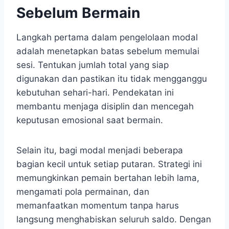
Sebelum Bermain
Langkah pertama dalam pengelolaan modal
adalah menetapkan batas sebelum memulai
sesi. Tentukan jumlah total yang siap
digunakan dan pastikan itu tidak mengganggu
kebutuhan sehari-hari. Pendekatan ini
membantu menjaga disiplin dan mencegah
keputusan emosional saat bermain.
Selain itu, bagi modal menjadi beberapa
bagian kecil untuk setiap putaran. Strategi ini
memungkinkan pemain bertahan lebih lama,
mengamati pola permainan, dan
memanfaatkan momentum tanpa harus
langsung menghabiskan seluruh saldo. Dengan