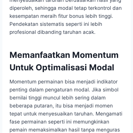
diperoleh, sehingga modal tetap terkontrol dan
kesempatan meraih fitur bonus lebih tinggi.
Pendekatan sistematis seperti ini lebih
profesional dibanding taruhan acak.
Memanfaatkan Momentum
Untuk Optimalisasi Modal
Momentum permainan bisa menjadi indikator
penting dalam pengaturan modal. Jika simbol
bernilai tinggi muncul lebih sering dalam
beberapa putaran, itu bisa menjadi momen
tepat untuk menyesuaikan taruhan. Mengamati
fase permainan seperti ini memungkinkan
pemain memaksimalkan hasil tanpa menguras