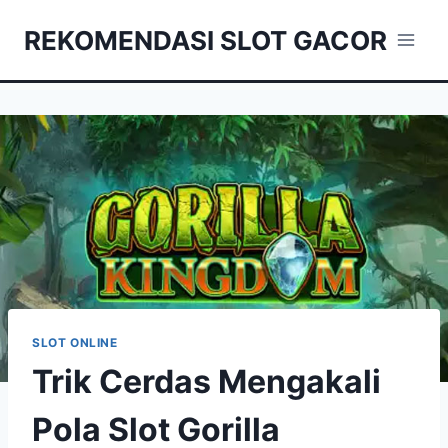
Skip
REKOMENDASI SLOT GACOR
to
content
SLOT ONLINE
Trik Cerdas Mengakali
Pola Slot Gorilla