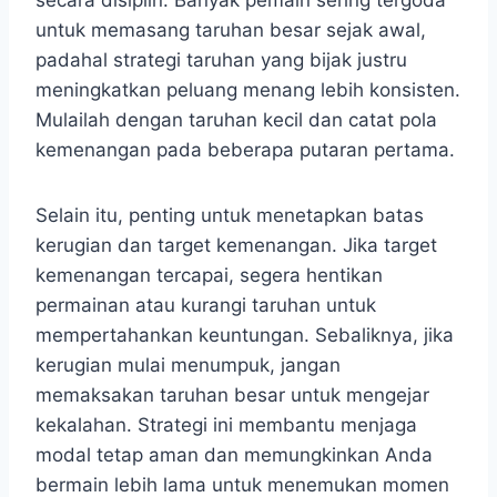
untuk memasang taruhan besar sejak awal,
padahal strategi taruhan yang bijak justru
meningkatkan peluang menang lebih konsisten.
Mulailah dengan taruhan kecil dan catat pola
kemenangan pada beberapa putaran pertama.
Selain itu, penting untuk menetapkan batas
kerugian dan target kemenangan. Jika target
kemenangan tercapai, segera hentikan
permainan atau kurangi taruhan untuk
mempertahankan keuntungan. Sebaliknya, jika
kerugian mulai menumpuk, jangan
memaksakan taruhan besar untuk mengejar
kekalahan. Strategi ini membantu menjaga
modal tetap aman dan memungkinkan Anda
bermain lebih lama untuk menemukan momen