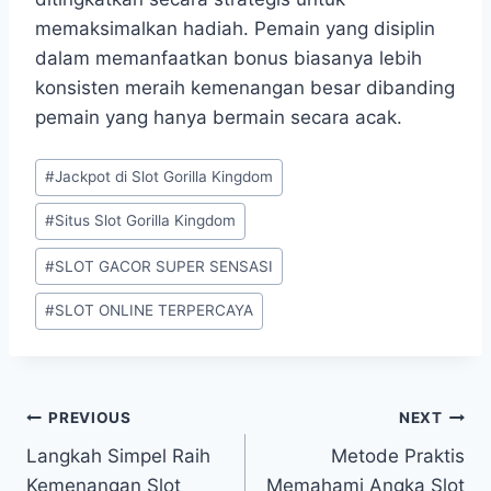
memaksimalkan hadiah. Pemain yang disiplin
dalam memanfaatkan bonus biasanya lebih
konsisten meraih kemenangan besar dibanding
pemain yang hanya bermain secara acak.
Post
#
Jackpot di Slot Gorilla Kingdom
Tags:
#
Situs Slot Gorilla Kingdom
#
SLOT GACOR SUPER SENSASI
#
SLOT ONLINE TERPERCAYA
Post
PREVIOUS
NEXT
Langkah Simpel Raih
Metode Praktis
navigation
Kemenangan Slot
Memahami Angka Slot