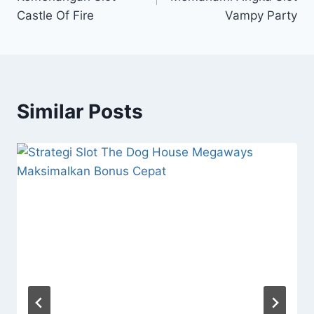
Castle Of Fire
Vampy Party
Similar Posts