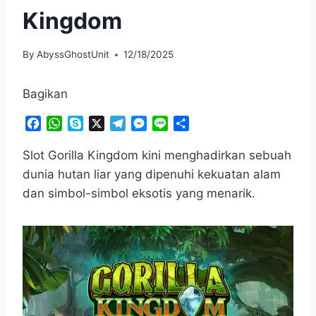
Kingdom
By
AbyssGhostUnit
12/18/2025
Bagikan
F
W
S
X
T
M
L
S
a
h
k
e
e
i
h
c
a
y
l
s
n
a
Slot Gorilla Kingdom kini menghadirkan sebuah
e
t
p
e
s
e
r
dunia hutan liar yang dipenuhi kekuatan alam
b
s
e
g
e
e
dan simbol-simbol eksotis yang menarik.
o
A
r
n
o
p
a
g
k
p
m
e
r