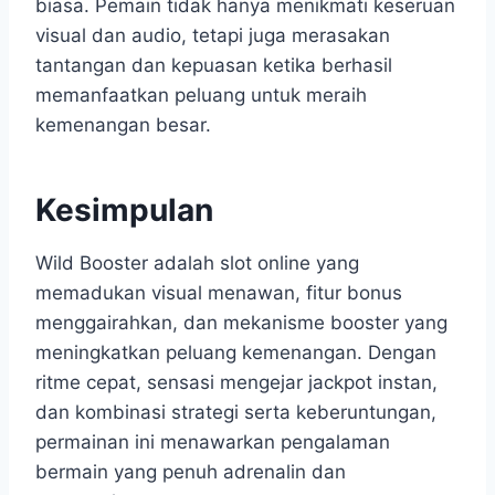
biasa. Pemain tidak hanya menikmati keseruan
visual dan audio, tetapi juga merasakan
tantangan dan kepuasan ketika berhasil
memanfaatkan peluang untuk meraih
kemenangan besar.
Kesimpulan
Wild Booster adalah slot online yang
memadukan visual menawan, fitur bonus
menggairahkan, dan mekanisme booster yang
meningkatkan peluang kemenangan. Dengan
ritme cepat, sensasi mengejar jackpot instan,
dan kombinasi strategi serta keberuntungan,
permainan ini menawarkan pengalaman
bermain yang penuh adrenalin dan