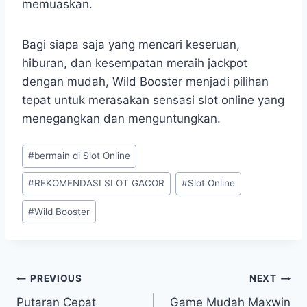
memuaskan.
Bagi siapa saja yang mencari keseruan,
hiburan, dan kesempatan meraih jackpot
dengan mudah, Wild Booster menjadi pilihan
tepat untuk merasakan sensasi slot online yang
menegangkan dan menguntungkan.
Post
#
bermain di Slot Online
Tags:
#
REKOMENDASI SLOT GACOR
#
Slot Online
#
Wild Booster
Post
PREVIOUS
NEXT
Putaran Cepat
Game Mudah Maxwin