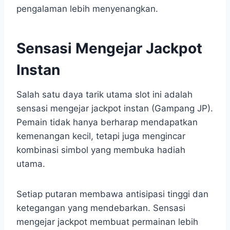
pengalaman lebih menyenangkan.
Sensasi Mengejar Jackpot
Instan
Salah satu daya tarik utama slot ini adalah
sensasi mengejar jackpot instan (Gampang JP).
Pemain tidak hanya berharap mendapatkan
kemenangan kecil, tetapi juga mengincar
kombinasi simbol yang membuka hadiah
utama.
Setiap putaran membawa antisipasi tinggi dan
ketegangan yang mendebarkan. Sensasi
mengejar jackpot membuat permainan lebih