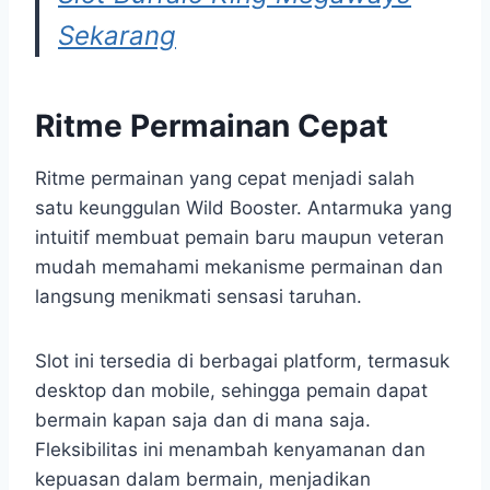
Sekarang
Ritme Permainan Cepat
Ritme permainan yang cepat menjadi salah
satu keunggulan Wild Booster. Antarmuka yang
intuitif membuat pemain baru maupun veteran
mudah memahami mekanisme permainan dan
langsung menikmati sensasi taruhan.
Slot ini tersedia di berbagai platform, termasuk
desktop dan mobile, sehingga pemain dapat
bermain kapan saja dan di mana saja.
Fleksibilitas ini menambah kenyamanan dan
kepuasan dalam bermain, menjadikan