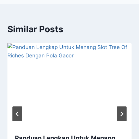
Similar Posts
Panduan Lengkap Untuk Menang