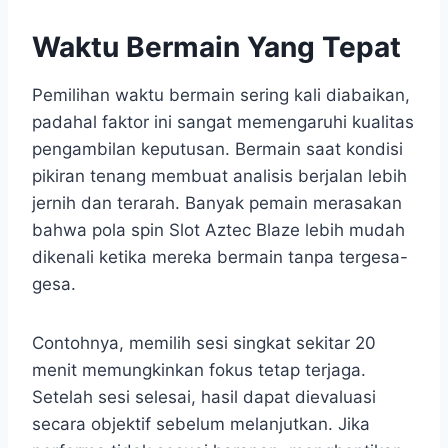
Waktu Bermain Yang Tepat
Pemilihan waktu bermain sering kali diabaikan,
padahal faktor ini sangat memengaruhi kualitas
pengambilan keputusan. Bermain saat kondisi
pikiran tenang membuat analisis berjalan lebih
jernih dan terarah. Banyak pemain merasakan
bahwa pola spin Slot Aztec Blaze lebih mudah
dikenali ketika mereka bermain tanpa tergesa-
gesa.
Contohnya, memilih sesi singkat sekitar 20
menit memungkinkan fokus tetap terjaga.
Setelah sesi selesai, hasil dapat dievaluasi
secara objektif sebelum melanjutkan. Jika