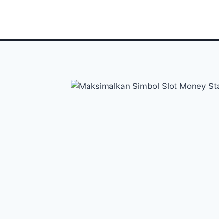
Skip
to
content