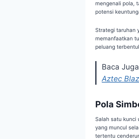
mengenali pola, t
potensi keuntung
Strategi taruhan
memanfaatkan tu
peluang terbentu
Baca Jug
Aztec Bla
Pola Simb
Salah satu kunci
yang muncul sela
tertentu cenderu