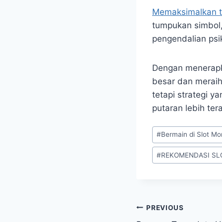
Memaksimalkan 
tumpukan simbol, 
pengendalian psi
Dengan menerapka
besar dan meraih
tetapi strategi y
putaran lebih te
Post
#
Bermain di Slot M
Tags:
#
REKOMENDASI SL
Post
PREVIOUS