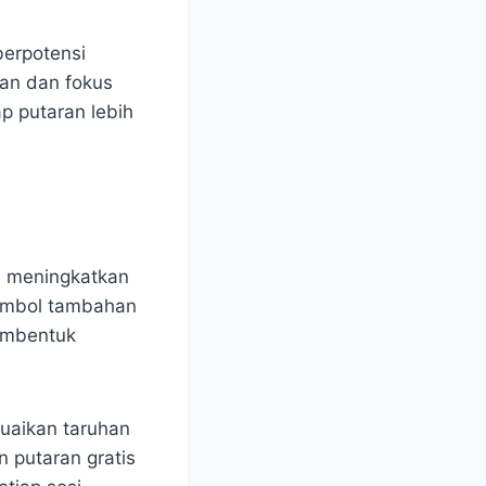
erpotensi
an dan fokus
p putaran lebih
a meningkatkan
simbol tambahan
embentuk
uaikan taruhan
 putaran gratis