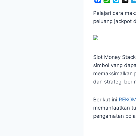
a
h
k
c
a
y
Pelajari cara ma
e
t
p
peluang jackpot d
b
s
e
o
A
o
p
k
p
Slot Money Stac
simbol yang dap
memaksimalkan p
dan strategi berm
Berikut ini
REKOM
memanfaatkan tum
pengamatan pola 