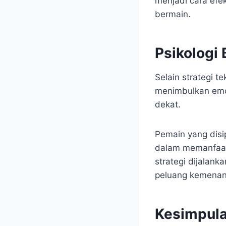
menjadi cara efe
bermain.
Psikologi 
Selain strategi t
menimbulkan emos
dekat.
Pemain yang disi
dalam memanfaatk
strategi dijalan
peluang kemenang
Kesimpul