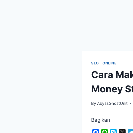
SLOT ONLINE
Cara Mak
Money S
By
AbyssGhostUnit
Bagikan
F
W
S
X