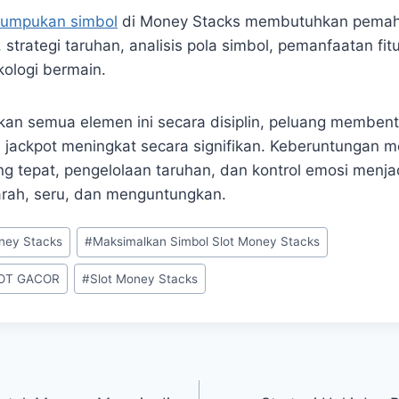
tumpukan simbol
di Money Stacks membutuhkan pema
strategi taruhan, analisis pola simbol, pemanfaatan fit
kologi bermain.
n semua elemen ini secara disiplin, peluang memben
 jackpot meningkat secara signifikan. Keberuntungan 
ang tepat, pengelolaan taruhan, dan kontrol emosi menja
rarah, seru, dan menguntungkan.
oney Stacks
#
Maksimalkan Simbol Slot Money Stacks
OT GACOR
#
Slot Money Stacks