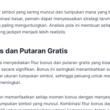
 simbol yang sering muncul dan tumpukan mana yang b
asi besar, pemain dapat menyesuaikan strategi taruh
 paling menguntungkan. Analisis pola ini membuat setia
ng jackpot menjadi lebih realistis.
s dan Putaran Gratis
s menyediakan fitur bonus dan putaran gratis yang bis
 secara signifikan. Bonus ini seringkali menambahkan 
r ukuran tumpukan simbol, sehingga peluang untuk m
meningkat.
kan memanfaatkan setiap momen bonus dengan menyes
umpukan simbol yang muncul. Kombinasi fitur bonus dan