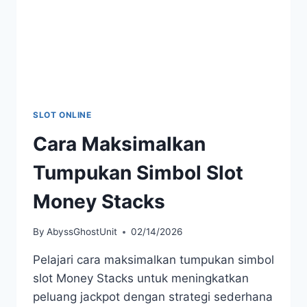
SLOT ONLINE
Cara Maksimalkan
Tumpukan Simbol Slot
Money Stacks
By
AbyssGhostUnit
02/14/2026
Pelajari cara maksimalkan tumpukan simbol
slot Money Stacks untuk meningkatkan
peluang jackpot dengan strategi sederhana