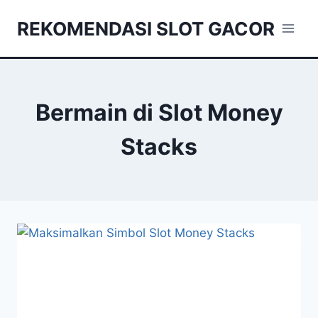
Skip
REKOMENDASI SLOT GACOR
to
content
Bermain di Slot Money
Stacks